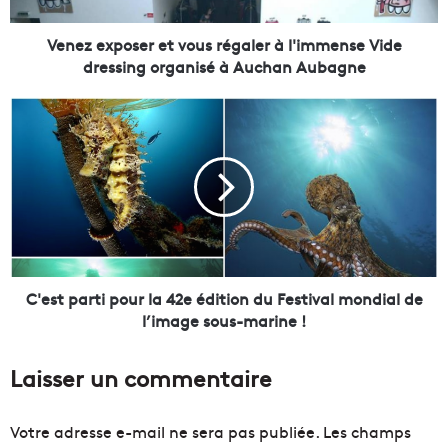
o
s
Venez exposer et vous régaler à l'immense Vide
e
dressing organisé à Auchan Aubagne
r
e
C
t
'
v
e
o
s
u
t
s
p
r
a
é
r
g
t
a
i
C'est parti pour la 42e édition du Festival mondial de
l
p
l’image sous-marine !
e
o
r
u
Laisser un commentaire
à
r
l
l
'
a
Votre adresse e-mail ne sera pas publiée.
Les champs
i
4