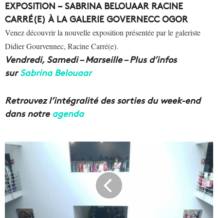
EXPOSITION – SABRINA BELOUAAR RACINE
CARRÉ(E) À LA GALERIE GOVERNECC OGOR
Venez découvrir la nouvelle exposition présentée par le galeriste
Didier Gourvennec, Racine Carré(e).
Vendredi, Samedi – Marseille – Plus d’infos
sur
Sabrina Belouaar
Retrouvez l’intégralité des sorties du week-end
dans notre
agenda
V
e
n
e
z
e
x
p