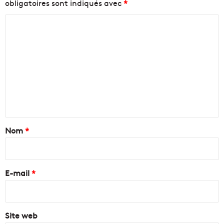
obligatoires sont indiqués avec
*
C
o
m
m
e
n
t
a
Nom
*
i
r
e
E-mail
*
*
Site web