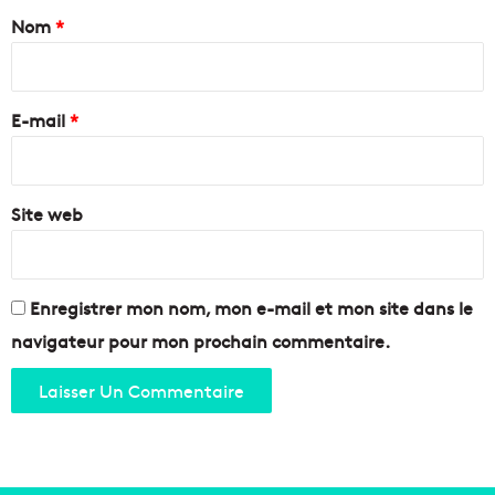
s
i
a
Nom
*
m
e
i
C
i
n
a
r
o
r
e
t
E-mail
*
r
s
y
*
d
-
e
l
B
Site web
e
e
-
l
R
s
o
u
u
Enregistrer mon nom, mon e-mail et mon site dans le
n
e
navigateur pour mon prochain commentaire.
c
t
e
e
n
t
r
e
c