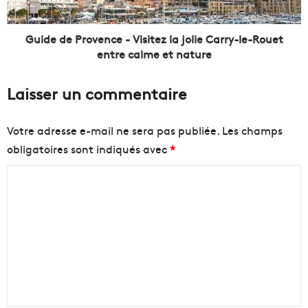
t
P
i
r
o
o
Guide de Provence - Visitez la jolie Carry-le-Rouet
n
v
entre calme et nature
d
e
u
n
Laisser un commentaire
C
c
i
e
t
-
Votre adresse e-mail ne sera pas publiée.
Les champs
y
V
obligatoires sont indiqués avec
*
s
i
t
s
C
a
i
d
t
o
e
e
m
p
z
m
o
l
u
a
e
r
j
n
l
o
e
l
t