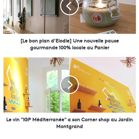
b
o
n
p
l
a
n
[Le bon plan d’Elodie] Une nouvelle pause
d
gourmande 100% locale au Panier
’
E
L
l
e
o
v
d
i
i
n
e
"
]
I
U
G
n
P
e
M
Le vin "IGP Méditerranée" a son Corner shop au Jardin
n
é
Montgrand
o
d
u
i