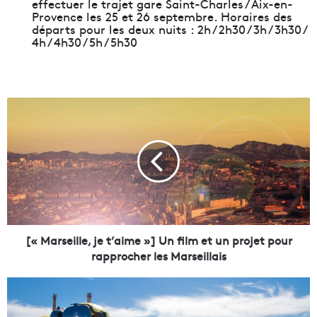
effectuer le trajet gare Saint-Charles / Aix-en-
Provence les 25 et 26 septembre. Horaires des
départs pour les deux nuits : 2h / 2h30 / 3h / 3h30 /
4h / 4h30 / 5h / 5h30
[
«
M
a
r
s
e
i
l
[« Marseille, je t’aime »] Un film et un projet pour
l
rapprocher les Marseillais
e
,
[
j
E
e
n