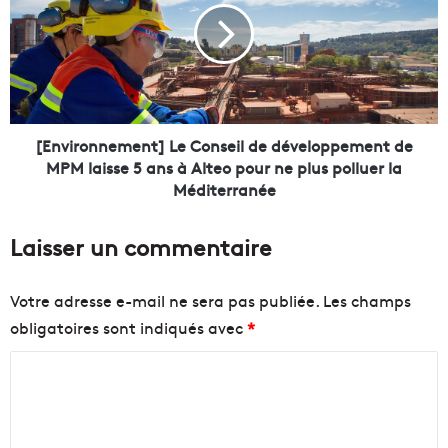
t
v
’
i
a
r
i
o
m
n
e
n
e
[Environnement] Le Conseil de développement de
»
m
MPM laisse 5 ans à Alteo pour ne plus polluer la
]
e
Méditerranée
U
n
n
t
Laisser un commentaire
f
]
i
L
l
e
Votre adresse e-mail ne sera pas publiée.
Les champs
m
C
obligatoires sont indiqués avec
*
e
o
t
n
C
u
s
n
e
o
p
i
m
r
l