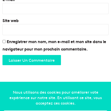
*
Site web
Enregistrer mon nom, mon e-mail et mon site dans le
navigateur pour mon prochain commentaire.
Copyright © 2014-2022
Made in Marseille
. Tous droits
réservés -
mentions légales
-
nous contacter
-
qui