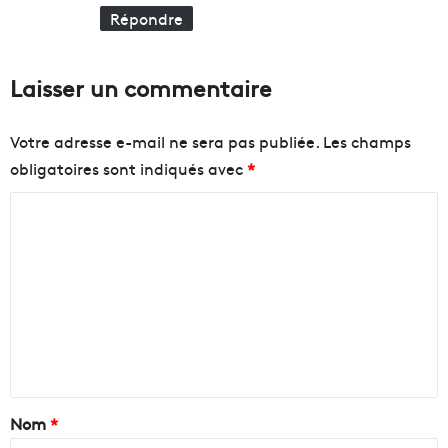
t
e
Répondre
d
k
u
e
M
n
Laisser un commentaire
u
d
C
E
Votre adresse e-mail ne sera pas publiée.
Les champs
M
obligatoires sont indiqués avec
*
C
o
m
m
e
n
t
a
Nom
*
i