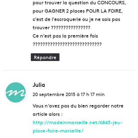
pour trouver la question du CONCOURS,
c
u
:
pour GAGNER 2 places POUR LA FOIRE,
r
x
y
V
c’est de l’escroquerie ou je ne sais pas
p
o
trouver ????????????????
t
û
Ce n’est pas la première fois
e
t
r
????????????????????????????
e
l
s
a
d
Répondre
v
e
i
l
l
a
l
M
Julia
d
e
a
i
20 septembre 2015 à 17 h 17 min
e
j
t
n
o
Vous n’avez pas du bien regarder notre
d
r
article alors :
i
c
:
r
e
http://madeinmarseille.net/6845-jeu-
e
w
place-foire-marseille/
c
e