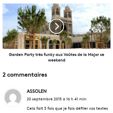
é
s
G
o
a
n
r
a
d
n
e
c
n
e
P
]
a
1
r
0
t
Garden Party très funky aux Voûtes de la Major ce
j
y
weekend
o
t
u
r
2 commentaires
r
è
s
s
p
f
o
ASSOLEN
d
u
u
n
i
20 septembre 2015 à 16 h 41 min
r
k
t
d
y
Cela fait 3 fois que je fais défiler vos textes
é
a