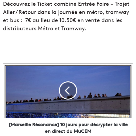
Découvrez le Ticket combiné Entrée Foire + Trajet
Aller / Retour dans la journée en métro, tramway
et bus : 7€ au lieu de 10.50€ en vente dans les
distributeurs Métro et Tramway.
[
M
a
r
s
e
i
l
l
e
[Marseille Résonance] 10 jours pour décrypter la ville
R
en direct du MuCEM