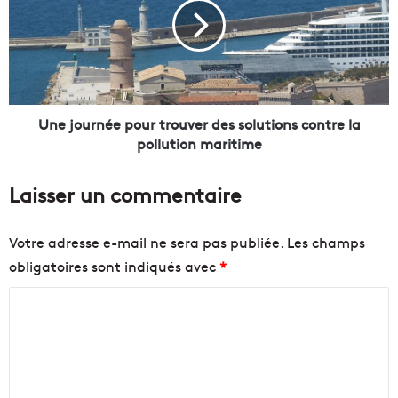
e
j
s
o
f
u
r
r
a
n
n
é
ç
e
Une journée pour trouver des solutions contre la
a
p
pollution maritime
i
o
s
u
Laisser un commentaire
e
r
s
t
f
r
Votre adresse e-mail ne sera pas publiée.
Les champs
o
o
obligatoires sont indiqués avec
*
n
u
t
v
C
e
e
l
r
o
l
d
m
e
e
m
s
s