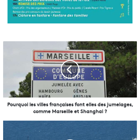
P
o
u
r
q
u
o
i
l
e
Pourquoi les villes françaises font elles des jumelages,
s
comme Marseille et Shanghai ?
v
i
U
l
n
l
e