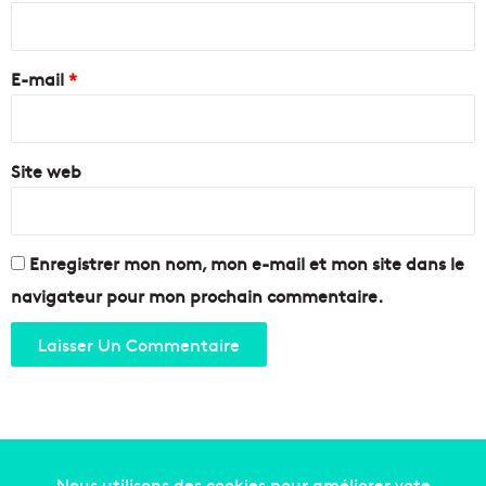
s
e
i
p
i
r
a
n
e
r
E-mail
*
s
e
o
*
n
l
t
i
s
Site web
t
e
e
t
w
l
e
e
s
Enregistrer mon nom, mon e-mail et mon site dans le
u
t
navigateur pour mon prochain commentaire.
r
e
s
r
m
n
i
m
n
a
o
r
t
s
s
e