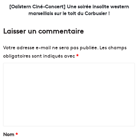
a
C
[Oaïstern Ciné-Concert] Une soirée insolite western
u
i
marseillais sur le toit du Corbusier !
c
n
o
é
Laisser un commentaire
n
-
c
C
e
o
Votre adresse e-mail ne sera pas publiée.
Les champs
p
n
obligatoires sont indiqués avec
*
t
c
d
e
C
e
r
s
t
o
i
]
m
g
U
m
n
n
p
e
e
o
s
n
u
o
r
i
t
l
r
a
Nom
*
e
é