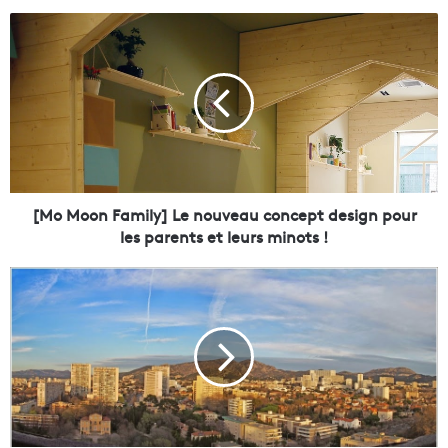
[
M
o
M
o
o
n
F
a
m
[Mo Moon Family] Le nouveau concept design pour
i
les parents et leurs minots !
l
y
[
]
O
L
a
e
ï
n
s
o
t
u
e
v
r
e
n