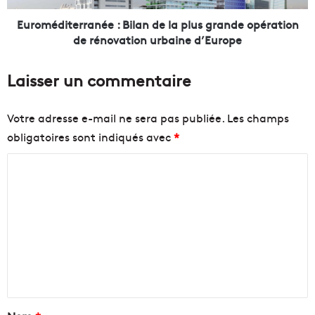
r
t
o
e
Euroméditerranée : Bilan de la plus grande opération
p
r
de rénovation urbaine d’Europe
o
r
l
a
Laisser un commentaire
e
n
m
é
e
e
Votre adresse e-mail ne sera pas publiée.
Les champs
t
:
obligatoires sont indiqués avec
*
u
B
n
i
C
c
l
o
a
o
u
n
m
p
d
m
d
e
'
l
e
a
a
n
c
p
c
l
t
é
u
a