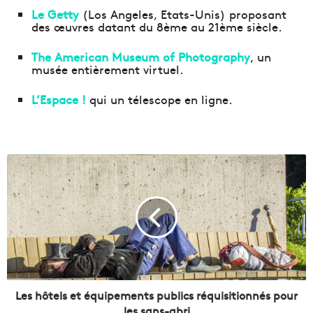
Le Getty
(Los Angeles, Etats-Unis) proposant
des œuvres datant du 8ème au 21ème siècle.
The American Museum of Photography
, un
musée entièrement virtuel.
L’Espace !
qui un télescope en ligne.
L
e
s
h
ô
t
e
l
s
e
Les hôtels et équipements publics réquisitionnés pour
t
les sans-abri