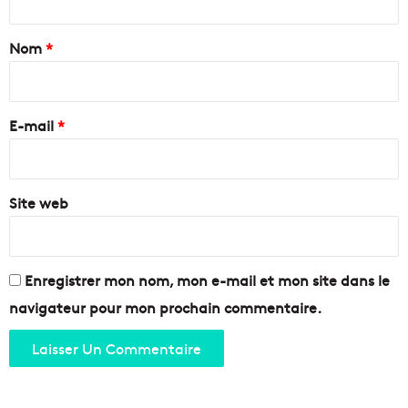
n
r
t
ç
i
a
Nom
*
a
s
i
e
i
s
s
r
s
p
e
'
E-mail
*
o
é
u
*
v
r
a
l
d
Site web
a
e
F
r
ê
o
t
n
e
Enregistrer mon nom, mon e-mail et mon site dans le
t
d
navigateur pour mon prochain commentaire.
d
e
u
l
C
a
h
r
â
u