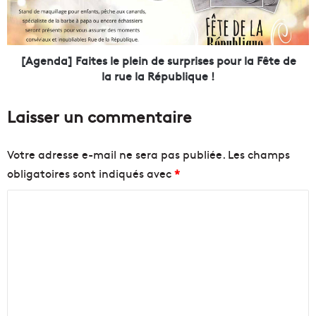
e
a
s
]
m
F
e
a
[Agenda] Faites le plein de surprises pour la Fête de
i
i
la rue la République !
l
t
l
e
Laisser un commentaire
e
s
u
l
r
e
Votre adresse e-mail ne sera pas publiée.
Les champs
s
p
obligatoires sont indiqués avec
*
n
l
a
e
C
g
i
e
n
o
u
d
m
r
e
m
s
s
f
u
e
r
r
n
a
p