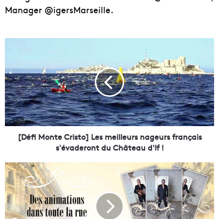
Manager @igersMarseille.
[
D
é
f
i
M
o
n
t
e
[Défi Monte Cristo] Les meilleurs nageurs français
C
s'évaderont du Château d'If !
r
i
[
s
A
t
g
o
e
]
n
L
d