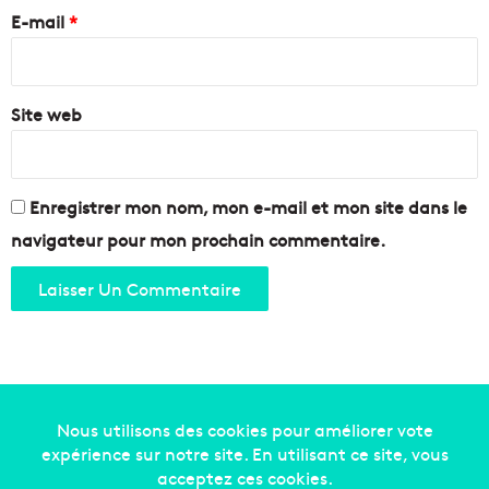
e
E-mail
*
"
p
*
o
u
Site web
r
s
o
n
1
Enregistrer mon nom, mon e-mail et mon site dans le
4
navigateur pour mon prochain commentaire.
j
u
i
l
l
e
t
!
Copyright © 2014-2022
Made in Marseille
. Tous droits
réservés -
mentions légales
-
nous contacter
-
qui