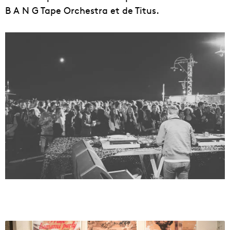
B A N G Tape Orchestra et de Titus.
L