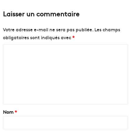
n
s
e
e
Laisser un commentaire
#
i
1
l
3
l
Votre adresse e-mail ne sera pas publiée.
Les champs
e
obligatoires sont indiqués avec
*
s
e
C
r
a
o
"
m
f
m
r
a
e
t
n
e
r
t
n
a
Nom
*
e
l
i
l
r
e