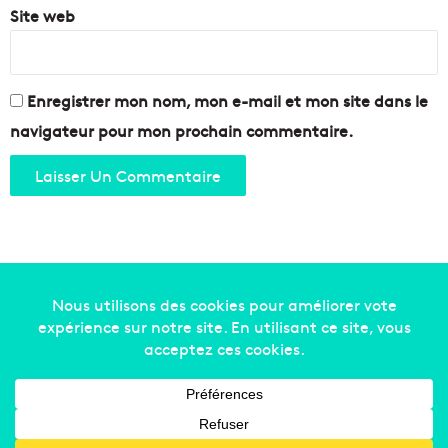
e
Site web
l
n
a
l
c
i
a
v
r
Enregistrer mon nom, mon e-mail et mon site dans le
e
i
navigateur pour mon prochain commentaire.
c
a
t
u
r
e
!
Copyright © 2014-2022
Made in Marseille
. Tous droits
réservés -
mentions légales
-
nous contacter
-
qui
sommes-nous
-
annonceurs
Facebook
X
Linkedin
YouTube
Instagram
RSS