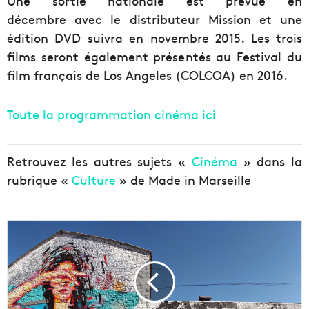
Une sortie nationale est prévue en
décembre avec le distributeur Mission et une
édition DVD suivra en novembre 2015. Les trois
films seront également présentés au Festival du
film français de Los Angeles (COLCOA) en 2016.
Toute la programmation cinéma ici
Retrouvez les autres sujets «
Cinéma
» dans la
rubrique «
Culture
» de Made in Marseille
R
e
p
o
r
t