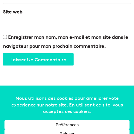
m
Site web
a
u
x
d
e
Enregistrer mon nom, mon e-mail et mon site dans le
l
navigateur pour mon prochain commentaire.
a
S
P
A
à
M
a
r
s
Copyright © 2014-2022
Made in Marseille
. Tous droits
e
i
réservés -
mentions légales
-
nous contacter
-
qui
l
sommes-nous
-
annonceurs
l
e