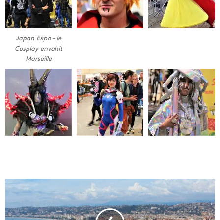
Japan Expo – le
Cosplay envahit
Marseille
L
e
T
o