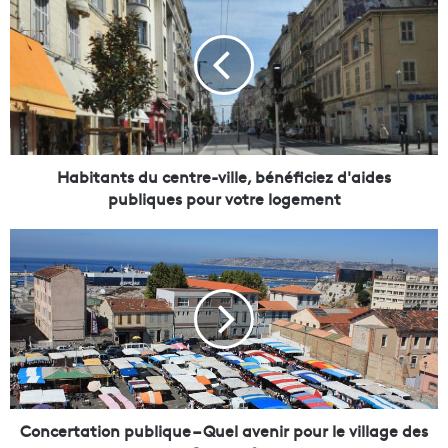
a
b
i
t
a
n
t
s
d
Habitants du centre-ville, bénéficiez d'aides
u
publiques pour votre logement
c
e
C
n
o
t
n
r
c
e
e
-
r
v
t
i
a
l
t
l
i
Concertation publique – Quel avenir pour le village des
e