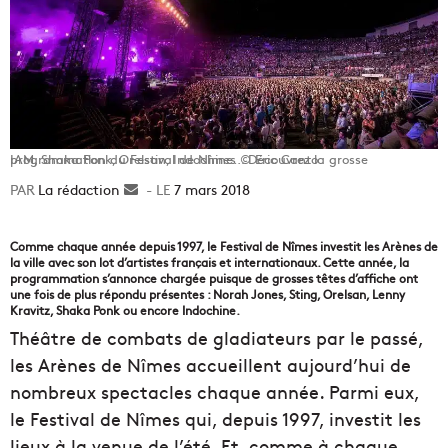
IAM, Shaka Ponk, Orelsan, Indochine… Découvrez la grosse programmation du Festival de Nîmes © Eric Canto
La rédaction
Envoyer
7 mars 2018
un
courriel
Comme chaque année depuis 1997, le Festival de Nîmes investit les Arènes de
la ville avec son lot d’artistes français et internationaux. Cette année, la
programmation s’annonce chargée puisque de grosses têtes d’affiche ont
une fois de plus répondu présentes : Norah Jones, Sting, Orelsan, Lenny
Kravitz, Shaka Ponk ou encore Indochine.
Théâtre de combats de gladiateurs par le passé,
les Arènes de Nîmes accueillent aujourd’hui de
nombreux spectacles chaque année. Parmi eux,
le Festival de Nîmes qui, depuis 1997, investit les
lieux à la venue de l’été. Et, comme à chaque