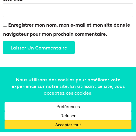
a
i
Enregistrer mon nom, mon e-mail et mon site dans le
navigateur pour mon prochain commentaire.
Copyright © 2014-2022
Made in Marseille
. Tous droits
réservés -
mentions légales
-
nous contacter
-
qui
sommes-nous
-
annonceurs
Facebook
X
Linkedin
YouTube
Instagram
RSS