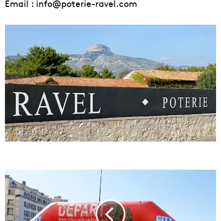
Email : info@poterie-ravel.com
L
e
C
i
t