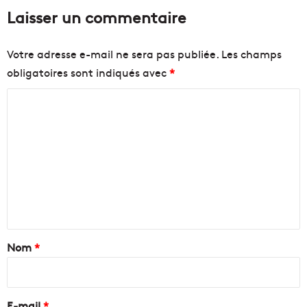
Laisser un commentaire
Votre adresse e-mail ne sera pas publiée.
Les champs
obligatoires sont indiqués avec
*
C
o
m
m
e
n
t
a
Nom
*
i
r
e
E-mail
*