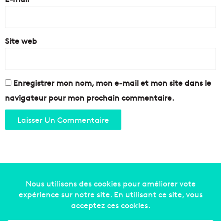
*
Site web
Enregistrer mon nom, mon e-mail et mon site dans le
navigateur pour mon prochain commentaire.
Copyright © 2014-2022
Made in Marseille
. Tous droits
réservés -
mentions légales
-
nous contacter
-
qui