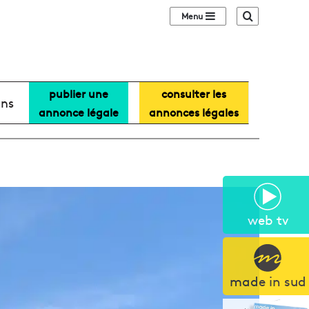
Sidebar (barre lat
Recherche
publier une
consulter les
ans
annonce légale
annonces légales
web tv
made in sud