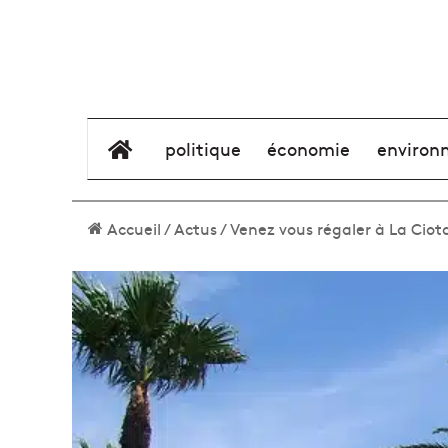
élément de menu
politique
économie
environ
Accueil
/
Actus
/
Venez vous régaler à La Ciot