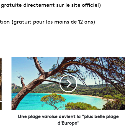
gratuite directement sur le site officiel)
tion (gratuit pour les moins de 12 ans)
U
n
e
p
l
a
g
e
v
a
Une plage varoise devient la "plus belle plage
r
d'Europe"
o