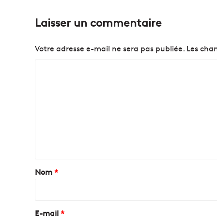
u
r
Laisser un commentaire
l
e
s
Votre adresse e-mail ne sera pas publiée.
Les cham
t
r
C
a
o
n
s
m
p
m
o
e
r
t
n
s
t
e
t
a
Nom
*
i
i
n
v
r
e
e
E-mail
*