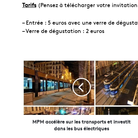
Tarifs
(Pensez à télécharger votre invitation 
– Entrée : 5 euros avec une verre de dégusta
– Verre de dégustation : 2 euros
M
P
M
a
c
c
é
l
è
r
MPM accélère sur les transports et investit
e
dans les bus électriques
s