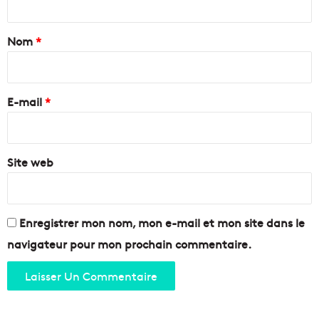
t
r
t
i
i
a
Nom
*
o
r
n
l
i
e
e
r
t
s
e
p
E-mail
*
T
u
E
*
r
R
i
à
f
Site web
l
i
a
e
c
r
o
l
n
Enregistrer mon nom, mon e-mail et mon site dans le
’
c
navigateur pour mon prochain commentaire.
a
u
i
r
r
r
d
e
e
n