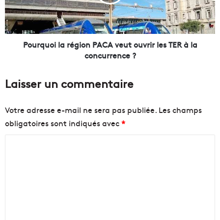
t
u
o
o
u
i
r
l
p
a
Pourquoi la région PACA veut ouvrir les TER à la
o
r
concurrence ?
u
é
r
g
Laisser un commentaire
a
i
s
o
p
n
Votre adresse e-mail ne sera pas publiée.
Les champs
i
P
obligatoires sont indiqués avec
*
r
A
e
C
C
r
A
l
v
o
a
e
m
p
u
m
o
t
l
o
e
l
u
n
u
v