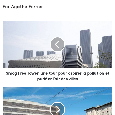
Par Agathe Perrier
S
m
o
g
F
r
e
e
T
o
Smog Free Tower, une tour pour aspirer la pollution et
w
purifier l’air des villes
e
r
P
,
o
u
u
n
r
e
q