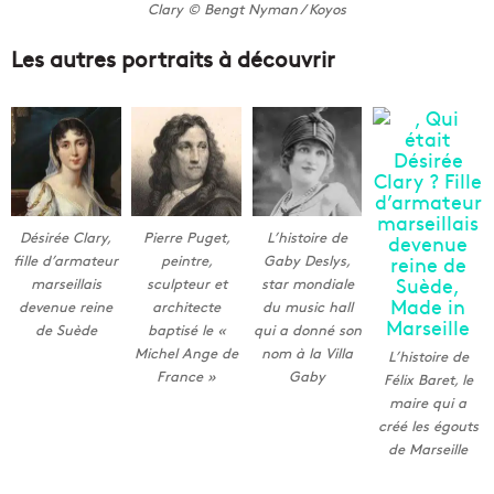
Clary © Bengt Nyman / Koyos
Les autres portraits à découvrir
Désirée Clary,
Pierre Puget,
L’histoire de
fille d’armateur
peintre,
Gaby Deslys,
marseillais
sculpteur et
star mondiale
devenue reine
architecte
du music hall
de Suède
baptisé le «
qui a donné son
Michel Ange de
nom à la Villa
L’histoire de
France »
Gaby
Félix Baret, le
maire qui a
créé les égouts
de Marseille