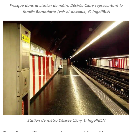
Fresque dans la station de métro Désirée Clary représentant la
famille Bernadotte (voir ci-dessous) © IngolfBLN
Station de métro Désirée Clary © IngolfBLN