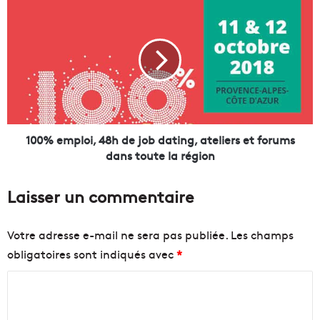
s
1
é
0
n
0
a
%
t
e
o
m
r
p
i
l
a
o
l
i
100% emploi, 48h de job dating, ateliers et forums
e
,
dans toute la région
s
4
c
8
Laisser un commentaire
h
h
a
d
n
e
Votre adresse e-mail ne sera pas publiée.
Les champs
g
j
obligatoires sont indiqués avec
*
e
o
n
b
C
t
d
l
a
o
e
t