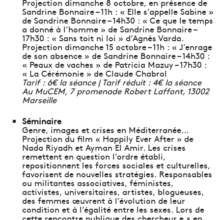
Projection dimanche 8 octobre, en présence de
Sandrine Bonnaire – 11h : « Elle s’appelle Sabine »
de Sandrine Bonnaire – 14h30 : « Ce que le temps
a donné à l’homme » de Sandrine Bonnaire –
17h30 : « Sans toit ni loi » d’Agnès Varda.
Projection dimanche 15 octobre – 11h : « J’enrage
de son absence » de Sandrine Bonnaire – 14h30 :
« Peaux de vaches » de Patricia Mazuy – 17h30 :
« La Cérémonie » de Claude Chabrol
Tarif : 6€ la séance | Tarif réduit : 4€ la séance
Au MuCEM, 7 promenade Robert Laffont, 13002
Marseille
Séminaire
Genre, images et crises en Méditerranée…
Projection du film « Happily Ever After » de
Nada Riyadh et Ayman El Amir. Les crises
remettent en question l’ordre établi,
repositionnent les forces sociales et culturelles,
favorisent de nouvelles stratégies. Responsables
ou militantes associatives, féministes,
activistes, universitaires, artistes, blogueuses,
des femmes œuvrent à l’évolution de leur
condition et à l’égalité entre les sexes. Lors de
cette rencontre publique des chercheur.e.s en