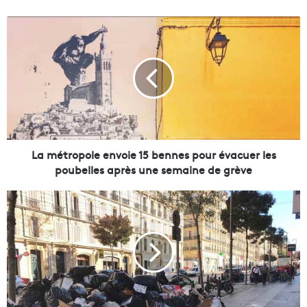
L
a
m
é
t
r
o
p
o
l
La métropole envoie 15 bennes pour évacuer les
e
poubelles après une semaine de grève
e
n
F
v
i
o
n
i
d
e
u
1
b
5
l
b
o