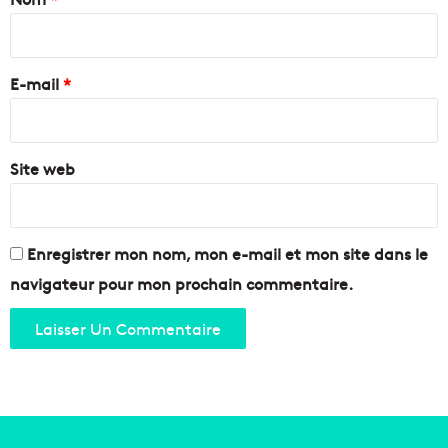
f
b
e
i
e
r
r
l
t
e
l
E-mail
*
s
e
à
*
s
M
a
a
p
Site web
r
r
s
è
e
s
i
u
l
Enregistrer mon nom, mon e-mail et mon site dans le
n
l
navigateur pour mon prochain commentaire.
e
e
s
,
e
v
m
e
a
r
i
s
n
l
e
a