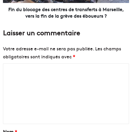
e
c
n
a
Fin du blocage des centres de transferts à Marseille,
n
g
vers la fin de la grève des éboueurs ?
e
e
s
d
Laisser un commentaire
p
e
o
s
u
c
Votre adresse e-mail ne sera pas publiée.
Les champs
r
e
obligatoires sont indiqués avec
*
é
n
v
t
C
a
r
c
e
o
u
s
m
e
d
m
r
e
l
t
e
e
r
n
s
a
p
n
t
o
s
a
Nom
*
u