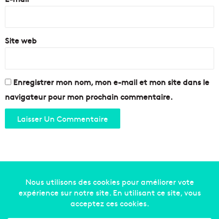
*
Site web
Enregistrer mon nom, mon e-mail et mon site dans le
navigateur pour mon prochain commentaire.
Copyright © 2014-2022
Made in Marseille
. Tous droits
réservés -
mentions légales
-
nous contacter
-
qui