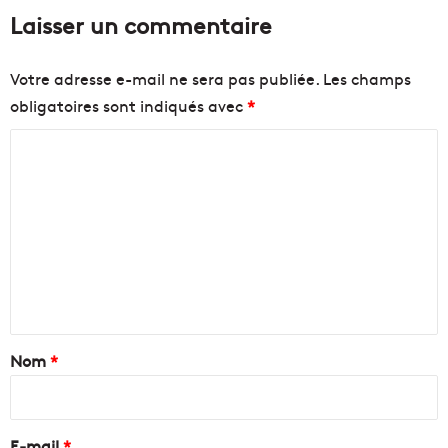
Laisser un commentaire
Votre adresse e-mail ne sera pas publiée.
Les champs
obligatoires sont indiqués avec
*
C
o
m
m
e
n
t
a
Nom
*
i
r
e
E-mail
*