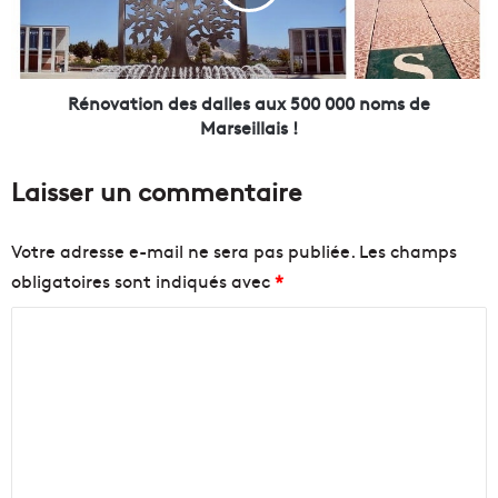
u
a
r
t
e
i
g
o
g
n
Rénovation des dalles aux 500 000 noms de
a
d
Marseillais !
e
e
a
s
Laisser un commentaire
u
d
D
a
o
l
Votre adresse e-mail ne sera pas publiée.
Les champs
c
l
obligatoires sont indiqués avec
*
k
e
d
s
C
e
a
s
u
o
S
x
m
u
5
m
d
0
s
0
e
0
n
0