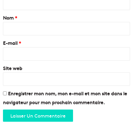
0
t
n
a
Nom
*
o
m
i
s
r
d
e
E-mail
*
e
M
*
a
r
Site web
s
e
i
l
l
Enregistrer mon nom, mon e-mail et mon site dans le
a
navigateur pour mon prochain commentaire.
i
s
!