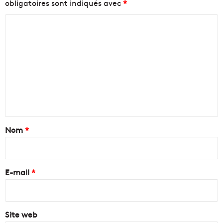
obligatoires sont indiqués avec
*
C
o
m
m
e
n
t
a
Nom
*
i
r
e
E-mail
*
*
Site web