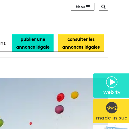
Sidebar (barre lat
Recherche
publier une
consulter les
ans
annonce légale
annonces légales
web tv
made in sud