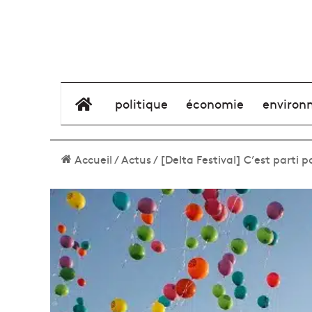
élément de menu
politique
économie
environ
Accueil
/
Actus
/
[Delta Festival] C’est parti p