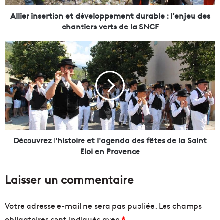
s
e
Allier insertion et développement durable : l’enjeu des
r
chantiers verts de la SNCF
t
i
D
o
é
n
c
e
o
t
u
d
v
é
r
v
e
e
z
l
l
Découvrez l'histoire et l'agenda des fêtes de la Saint
o
'
Eloi en Provence
p
h
p
i
Laisser un commentaire
e
s
m
t
e
o
Votre adresse e-mail ne sera pas publiée.
Les champs
n
i
obligatoires sont indiqués avec
*