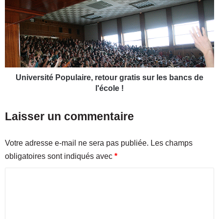
5
i
:
v
l
e
e
r
s
s
m
i
u
t
s
é
Université Populaire, retour gratis sur les bancs de
é
P
l'école !
e
o
s
p
Laisser un commentaire
à
u
l
l
’
a
Votre adresse e-mail ne sera pas publiée.
Les champs
h
i
obligatoires sont indiqués avec
*
o
r
n
e
C
n
,
e
o
r
u
e
m
r
t
m