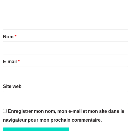
s
o
u
u
e
r
r
n
T
g
w
r
t
i
a
a
Nom
*
t
t
t
i
i
e
s
r
r
s
e
E-mail
*
u
r
*
l
e
Site web
s
b
a
n
Enregistrer mon nom, mon e-mail et mon site dans le
c
s
navigateur pour mon prochain commentaire.
d
e