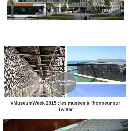
#
M
u
s
e
u
m
W
e
e
#MuseumWeek 2015 : les musées à l’honneur sur
k
Twitter
2
0
U
1
n