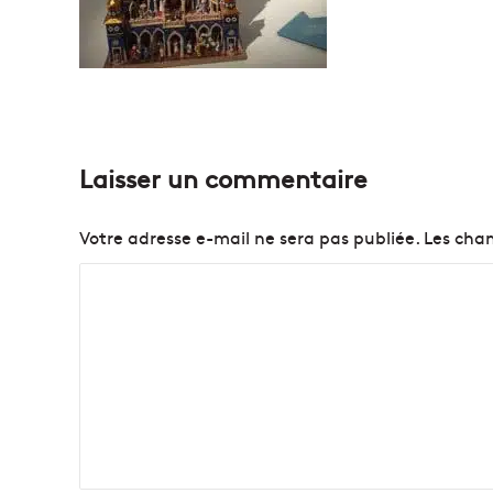
Laisser un commentaire
Votre adresse e-mail ne sera pas publiée.
Les cham
C
o
m
m
e
n
t