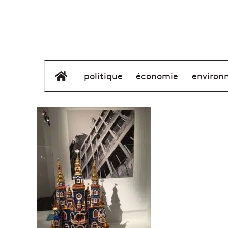
élément de menu
politique
économie
environ