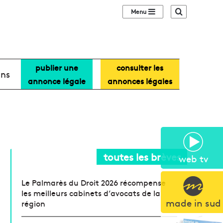
Sidebar (barre lat
Recherche
publier une
consulter les
ans
annonce légale
annonces légales
toutes les brèves
web tv
Le Palmarès du Droit 2026 récompense
les meilleurs cabinets d’avocats de la
made in sud
région