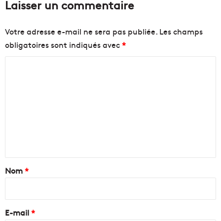
Laisser un commentaire
Votre adresse e-mail ne sera pas publiée.
Les champs
obligatoires sont indiqués avec
*
C
o
m
m
e
n
t
a
Nom
*
i
r
e
E-mail
*