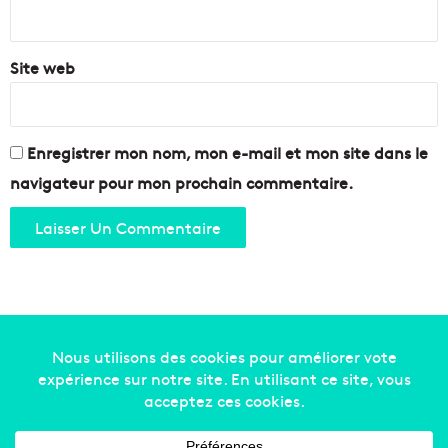
*
Site web
Enregistrer mon nom, mon e-mail et mon site dans le
navigateur pour mon prochain commentaire.
Copyright © 2014-2022
Made in Marseille
. Tous droits
réservés -
mentions légales
-
nous contacter
-
qui
sommes-nous
-
annonceurs