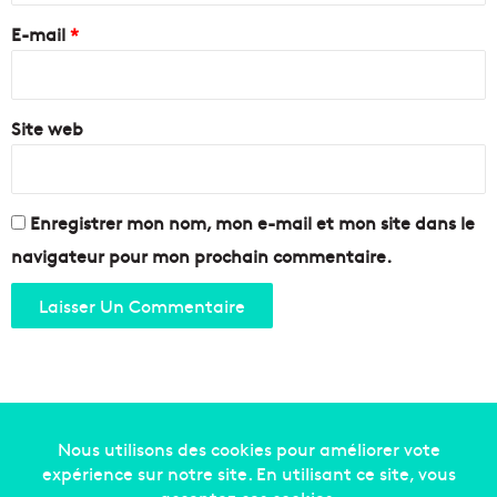
u
c
e
i
E-mail
*
ô
n
t
*
#
é
M
d
a
Site web
e
r
l
s
a
a
C
t
ô
Enregistrer mon nom, mon e-mail et mon site dans le
a
t
navigateur pour mon prochain commentaire.
c
e
!
B
l
e
u
e
Copyright © 2014-2022
Made in Marseille
. Tous droits