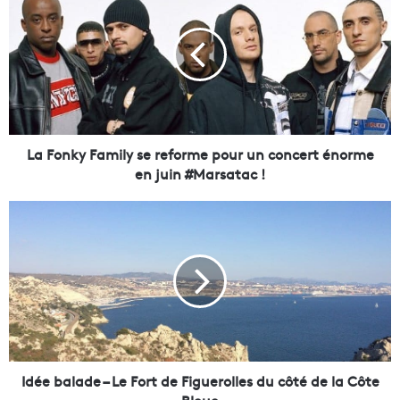
a
F
o
n
k
y
F
a
m
La Fonky Family se reforme pour un concert énorme
i
en juin #Marsatac !
l
y
I
s
d
e
é
r
e
e
b
f
a
o
l
r
a
m
d
e
e
Idée balade – Le Fort de Figuerolles du côté de la Côte
p
–