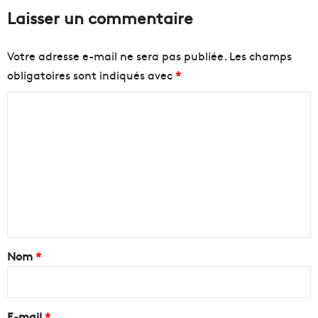
Laisser un commentaire
Votre adresse e-mail ne sera pas publiée.
Les champs
obligatoires sont indiqués avec
*
C
o
m
m
e
n
t
a
Nom
*
i
r
e
E-mail
*