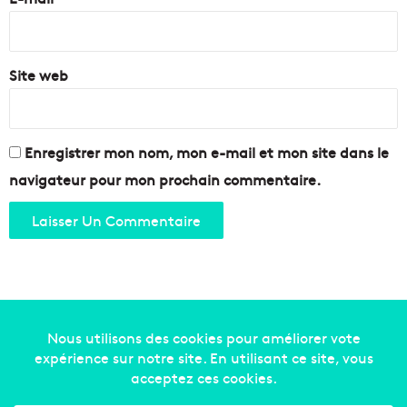
*
Site web
Enregistrer mon nom, mon e-mail et mon site dans le
navigateur pour mon prochain commentaire.
Copyright © 2014-2022
Made in Marseille
. Tous droits
réservés -
mentions légales
-
nous contacter
-
qui