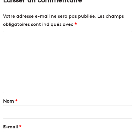
Votre adresse e-mail ne sera pas publiée.
Les champs
obligatoires sont indiqués avec
*
C
o
m
m
e
n
t
a
Nom
*
i
r
e
E-mail
*
*