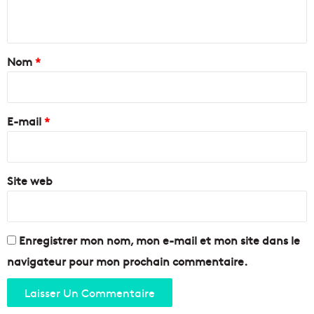
e
n
n
n
t
2
r
t
0
é
a
Nom
*
1
e
4
d
i
!
e
r
l
e
E-mail
*
a
f
*
a
c
Site web
d
e
M
é
d
Enregistrer mon nom, mon e-mail et mon site dans le
e
navigateur pour mon prochain commentaire.
c
i
n
e