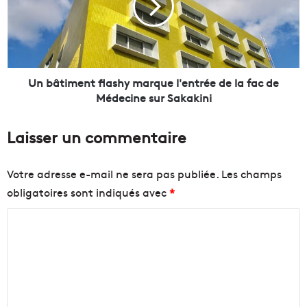
d
t
e
i
v
m
i
e
s
n
i
t
Un bâtiment flashy marque l'entrée de la fac de
t
f
Médecine sur Sakakini
e
l
u
a
Laisser un commentaire
r
s
s
h
à
y
Votre adresse e-mail ne sera pas publiée.
Les champs
l
m
obligatoires sont indiqués avec
*
'
a
A
r
C
l
q
c
u
o
a
e
m
z
l
m
a
'
r
e
e