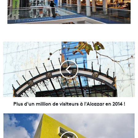
P
l
u
s
d
'
u
n
m
i
Plus d'un million de visiteurs à l'Alcazar en 2014 !
l
l
U
i
n
o
b
n
â