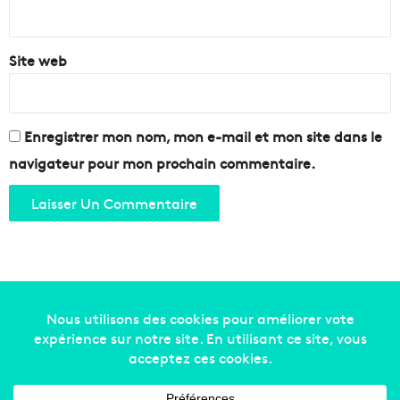
*
Site web
Enregistrer mon nom, mon e-mail et mon site dans le
navigateur pour mon prochain commentaire.
Copyright © 2014-2022
Made in Marseille
. Tous droits
réservés -
mentions légales
-
nous contacter
-
qui
sommes-nous
-
annonceurs