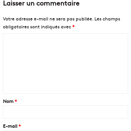
Laisser un commentaire
Votre adresse e-mail ne sera pas publiée.
Les champs
obligatoires sont indiqués avec
*
C
o
m
m
e
n
t
a
Nom
*
i
r
e
E-mail
*