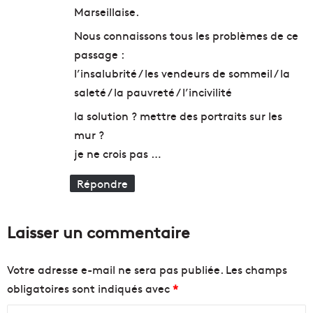
e
r
Marseillaise.
u
u
Nous connaissons tous les problèmes de ce
r
n
r
e
passage :
e
v
l’insalubrité / les vendeurs de sommeil / la
c
i
saleté / la pauvreté / l’incivilité
h
e
e
Z
la solution ? mettre des portraits sur les
r
é
mur ?
c
r
je ne crois pas …
h
o
e
D
Répondre
d
é
'
c
e
h
m
Laisser un commentaire
e
p
t
l
Votre adresse e-mail ne sera pas publiée.
Les champs
o
!
i
obligatoires sont indiqués avec
*