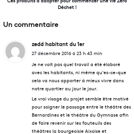
Ces produits à adopter pour commencer une vie Zéro
s
s
Déchet !
s
à
o
a
Un commentaire
n
d
t
o
a
p
c
zedd habitant du 1er
d
t
c
e
i
27 décembre 2016 à 23 h 43 min
o
r
t
m
p
Je ne voit pas quel travail a été élaboré
p
o
avec les habitants, ni même qu’es-ce-que
a
u
:
cela va nous apporter à mieux vivre dans
g
r
n
c
notre quartier au jour le jour.
é
o
Le vrai visage du projet semble être motivé
s
m
d
m
pour soigner le passage entre le théâtre des
a
e
Bernardines et le théâtre du Gymnase afin
n
n
de faire revenir sur les fauteuils des
s
c
théâtres la bourgeoisie Aixoise et
l
e