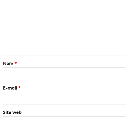
C
o
m
m
e
n
t
a
Nom
*
i
r
e
E-mail
*
*
Site web