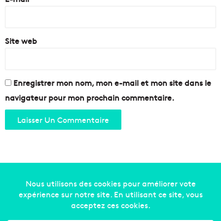
*
Site web
Enregistrer mon nom, mon e-mail et mon site dans le
navigateur pour mon prochain commentaire.
Copyright © 2014-2022
Made in Marseille
. Tous droits
réservés -
mentions légales
-
nous contacter
-
qui