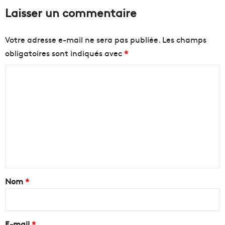
Laisser un commentaire
Votre adresse e-mail ne sera pas publiée.
Les champs
obligatoires sont indiqués avec
*
C
o
m
m
e
n
t
a
Nom
*
i
r
e
E-mail
*