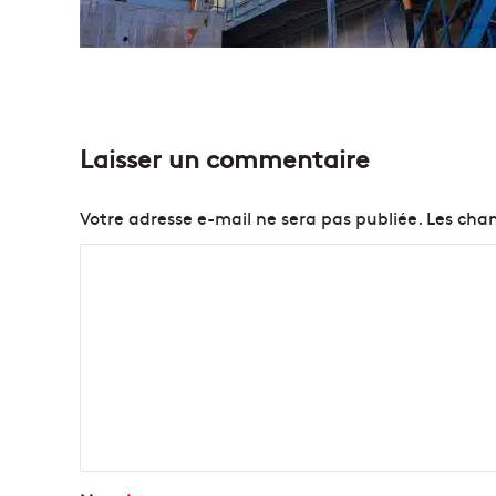
Laisser un commentaire
Votre adresse e-mail ne sera pas publiée.
Les cham
C
o
m
m
e
n
t
a