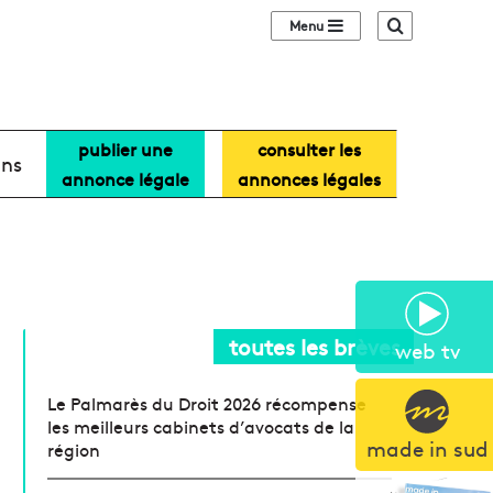
Sidebar (barre lat
Recherche
publier une
consulter les
ans
annonce légale
annonces légales
toutes les brèves
web tv
Le Palmarès du Droit 2026 récompense
les meilleurs cabinets d’avocats de la
made in sud
région