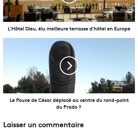
e
l
D
i
e
L'Hôtel Dieu, élu meilleure terrasse d'hôtel en Europe
u
,
L
é
e
l
P
u
o
m
u
e
c
i
e
l
d
l
e
e
C
Le Pouce de César déplacé au centre du rond-point
u
é
du Prado ?
r
s
e
a
Laisser un commentaire
t
r
e
d
r