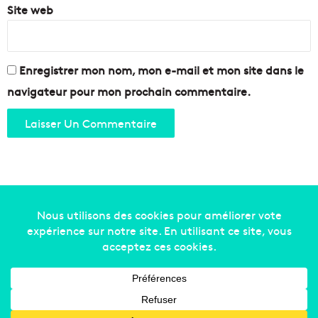
Site web
o
i
n
t
d
Enregistrer mon nom, mon e-mail et mon site dans le
u
navigateur pour mon prochain commentaire.
P
r
a
d
o
?
Copyright © 2014-2022
Made in Marseille
. Tous droits
réservés -
mentions légales
-
nous contacter
-
qui
sommes-nous
-
annonceurs
Facebook
X
Linkedin
YouTube
Instagram
RSS