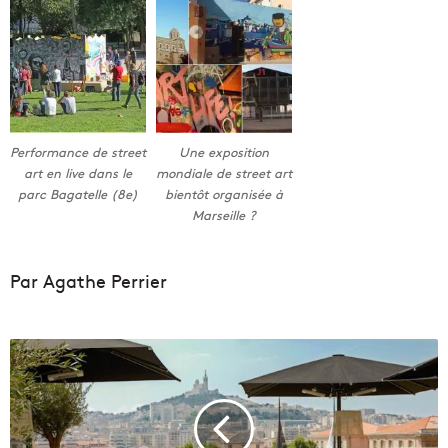
Performance de street
Une exposition
art en live dans le
mondiale de street art
parc Bagatelle (8e)
bientôt organisée à
Marseille ?
Par Agathe Perrier
L
'
H
ô
t