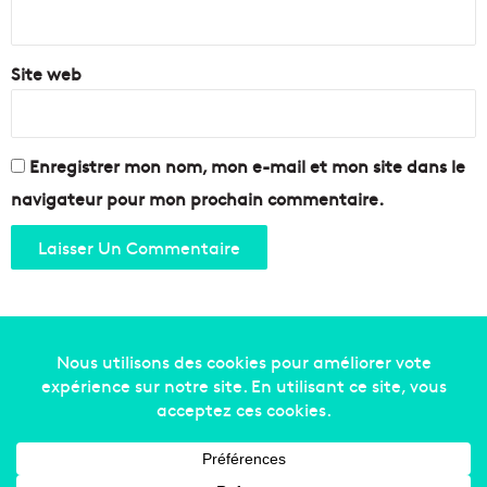
*
Site web
Enregistrer mon nom, mon e-mail et mon site dans le
navigateur pour mon prochain commentaire.
Copyright © 2014-2022
Made in Marseille
. Tous droits
réservés -
mentions légales
-
nous contacter
-
qui
sommes-nous
-
annonceurs