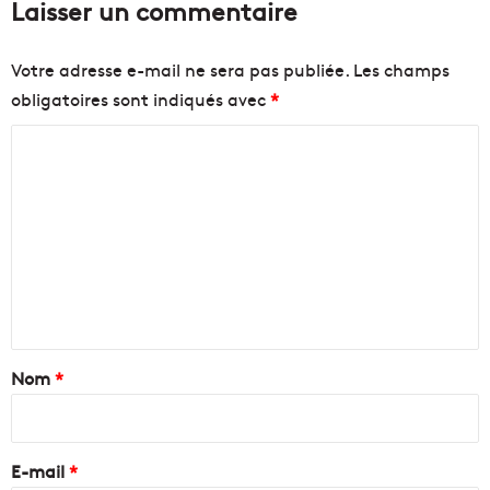
Laisser un commentaire
Votre adresse e-mail ne sera pas publiée.
Les champs
obligatoires sont indiqués avec
*
C
o
m
m
e
n
t
a
Nom
*
i
r
e
E-mail
*