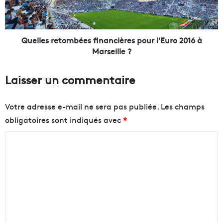
à
s
a
r
c
e
c
t
Quelles retombées financières pour l'Euro 2016 à
u
o
Marseille ?
e
m
i
b
Laisser un commentaire
l
é
l
e
i
s
Votre adresse e-mail ne sera pas publiée.
Les champs
r
f
obligatoires sont indiqués avec
*
l
i
e
n
C
s
a
g
n
o
é
c
m
a
i
m
n
è
t
r
e
s
e
n
F
s