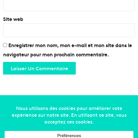
*
s
c
Site web
e
n
d
r
Enregistrer mon nom, mon e-mail et mon site dans le
e
s
navigateur pour mon prochain commentaire.
Copyright © 2014-2022
Made in Marseille
. Tous droits
réservés -
mentions légales
-
nous contacter
-
qui
sommes-nous
-
annonceurs