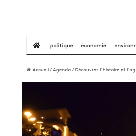
élément de menu
politique
économie
environ
Accueil
/
Agenda
/
Découvrez l’histoire et l’