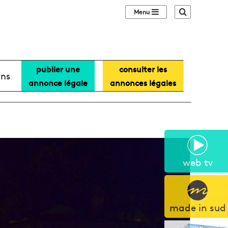
Sidebar (barre lat
Recherche
publier une
consulter les
ans
annonce légale
annonces légales
web tv
made in sud