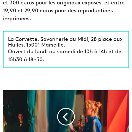
et 300 euros pour les originaux exposés, et entre
19,90 et 29,90 euros pour des reproductions
imprimées.
La Corvette, Savonnerie du Midi, 28 place aux
Huiles, 13001 Marseille.
Ouvert du lundi au samedi de 10h à 14h et de
15h30 à 18h30.
L
e
p
r
e
m
i