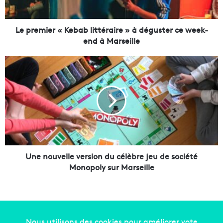
e
r
«
Le premier « Kebab littéraire » à déguster ce week-
end à Marseille
K
e
U
b
n
a
e
b
n
l
o
i
u
t
v
t
e
é
l
r
l
Une nouvelle version du célèbre jeu de société
a
e
Monopoly sur Marseille
i
v
r
e
e
r
s
»
i