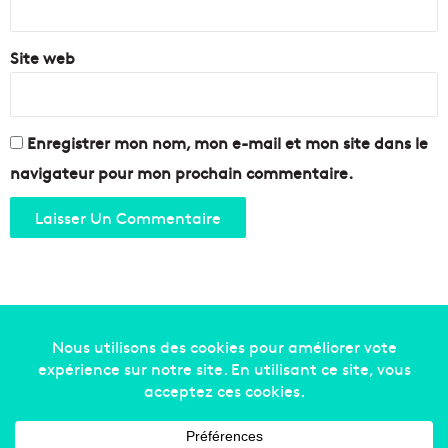
*
e
à
Site web
M
a
r
s
e
Enregistrer mon nom, mon e-mail et mon site dans le
i
navigateur pour mon prochain commentaire.
l
l
e
!
Copyright © 2014-2022
Made in Marseille
. Tous droits
réservés -
mentions légales
-
nous contacter
-
qui
sommes-nous
-
annonceurs