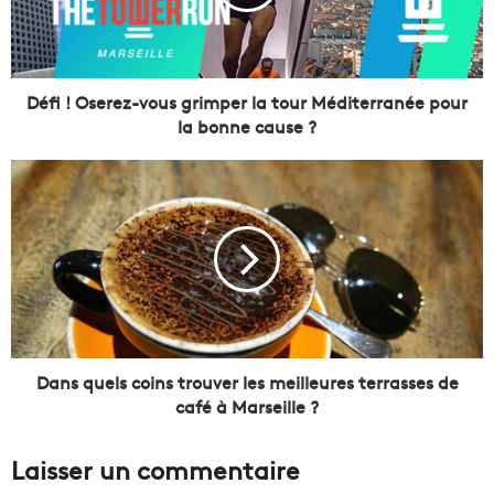
O
s
e
r
e
Défi ! Oserez-vous grimper la tour Méditerranée pour
z
la bonne cause ?
-
v
D
o
a
u
n
s
s
g
q
r
u
i
e
m
l
p
s
e
c
Dans quels coins trouver les meilleures terrasses de
r
o
café à Marseille ?
l
i
a
n
Laisser un commentaire
t
s
o