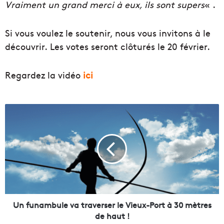
Vraiment un grand merci à eux, ils sont supers
« .
Si vous voulez le soutenir, nous vous invitons à le
découvrir. Les votes seront clôturés le 20 février.
Regardez la vidéo
ici
U
n
f
u
n
a
m
b
u
l
Un funambule va traverser le Vieux-Port à 30 mètres
e
de haut !