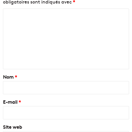
obligatoires sont indiqués avec
*
C
o
m
m
e
n
t
a
Nom
*
i
r
e
E-mail
*
*
Site web