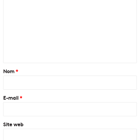
C
o
m
m
e
n
t
a
Nom
*
i
r
e
E-mail
*
*
Site web