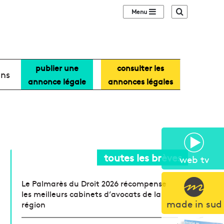
Sidebar (barre lat
Recherche
publier une
consulter les
ans
annonce légale
annonces légales
toutes les brèves
web tv
Le Palmarès du Droit 2026 récompense
les meilleurs cabinets d’avocats de la
made in sud
région