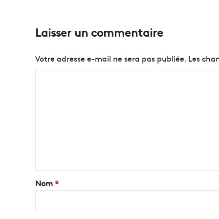
Laisser un commentaire
Votre adresse e-mail ne sera pas publiée.
Les cham
C
o
m
m
e
n
t
a
Nom
*
i
r