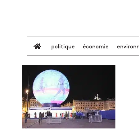
élément de menu
politique
économie
environ